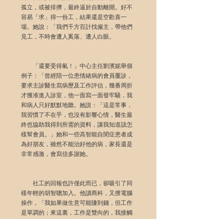
孤立，或被排擠，最終逼於自動離開。好不
容易「求」得一份工，結果還是空歡喜一
場。她說：「我們千方百計找僱主，帶他們
見工，不時會遭人奚落、遭人白眼。
　　「還要受得氣！」中心主任劉濱妮舉個
例子：「曾經陪一位患情緒病的會員覆診，
要求主診醫生寫病歷及工作評估，幾番周折
才獲准進入診室，他一面寫一面發牢騷，我
和病人只好默默地聽。她說：「這是常事，
我習慣了不在乎，也沒有影響心情，醫生最
終也協助我得到所需的資料，讓我知道該怎
樣幫會員。」她和一些高智能自閉症患者成
為好朋友，雖然不能治好他的病，家長還是
非常感激，會寫信多謝她。
　　社工的回報也許僅此而已，卻吸引了同
樣年輕的胡智聰加入。他讀商科，又擅電腦
操作，「我如果做生意可能賺到錢，但工作
是單調的；來這裏，工作是雙向的，我接觸