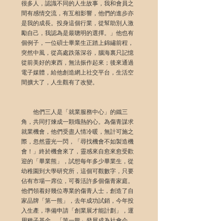
很多人，認識不同的人生故事，我和會員之
間有感情交流，有互相影響，他們的進步亦
是我的成長。投身這個行業，從幫助別人激
勵自己，我認為是最聰明的選擇。」他也有
個例子，一位碩士畢業生正踏上錦繡前程，
突然中風，從高處跌落深谷，腦海裏只記憶
從前美好的東西，無法振作起來；後來通過
電子媒體，給他創造網上社交平台，生活空
間擴大了，人生觀有了改變。
　　他們三人是「就業服務中心」的鐵三
角，共同打煉成一顆熾熱的心。為傷青謀求
就業機會，他們受盡人情冷暖，無計可施之
際，忽然靈光一閃，「尋找機會不如製造機
會！」終於機會來了，靈感來自愈來愈受歡
迎的「畢業熊」，試想每年多少畢業生，從
幼稚園到大學研究所，這個可觀數字，只要
佔有市場一席位，可養活許多個傷青家庭。
他們領着好幾位專業的傷青人士，創造了自
家品牌「第一熊」，去年成功試銷，今年投
入生產，準備申請「創業展才能計劃」，運
用種子基金，「第一熊」發展成為社會企