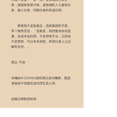
業，讓傷青發展才能，達致殘疾人士參與社
會、融入社會、回饋社會的長遠目標。
　　畢業熊不是新產品，憑甚麼跟對手競
爭？陳秀芳說：「憑素質，我們要保持高質
量。高成本低利潤，不是營商手法，正因為
不是營商，可以本末倒置，希望社會人士諒
解和支持。」
撰文: 予倩
本欄由中大EMBA課程專訪成功機構，冀讀
者能從中借鑑其成功理念及心得。
由陳志輝教授統籌
（中大EMBA課程主任）