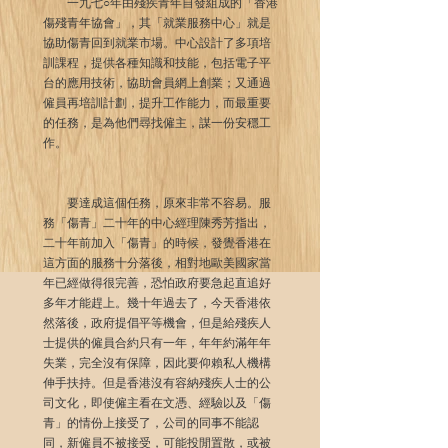
　　一九七○年由殘疾青年自發組成的「香港
傷殘青年協會」，其「就業服務中心」就是
協助傷青回到就業市場。中心設計了多項培
訓課程，提供各種知識和技能，包括電子平
台的應用技術，協助會員網上創業；又通過
僱員再培訓計劃，提升工作能力，而最重要
的任務，是為他們尋找僱主，謀一份安穩工
作。
　　要達成這個任務，原來非常不容易。服
務「傷青」二十年的中心經理陳秀芳指出，
二十年前加入「傷青」的時候，發覺香港在
這方面的服務十分落後，相對地歐美國家當
年已經做得很完善，恐怕政府要急起直追好
多年才能趕上。幾十年過去了，今天香港依
然落後，政府提倡平等機會，但是給殘疾人
士提供的僱員合約只有一年，年年約滿年年
失業，完全沒有保障，因此要仰賴私人機構
伸手扶持。但是香港沒有容納殘疾人士的公
司文化，即使僱主看在文憑、經驗以及「傷
青」的情份上接受了，公司的同事不能認
同，新僱員不被接受，可能投閒置散，或被