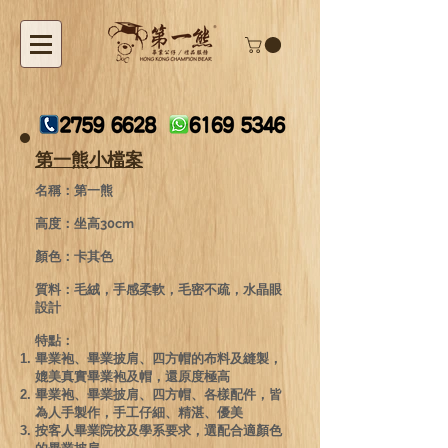
第一熊小檔案
名稱：第一熊
高度：坐高30cm
顏色：卡其色
質料：毛絨，手感柔軟，毛密不疏，水晶眼
設計
特點：
畢業袍、畢業披肩、四方帽的布料及縫製，
媲美真實畢業袍及帽，還原度極高
畢業袍、畢業披肩、四方帽、各樣配件，皆
為人手製作，手工仔細、精湛、優美
按客人畢業院校及學系要求，選配合適顏色