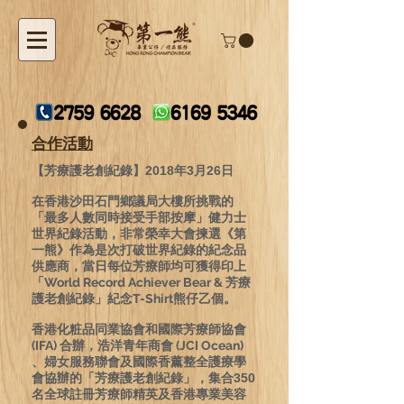
合作活動
【芳療護老創紀錄】
2018
年
3
月
26
日
在香港沙田石門鄉議局大樓所挑戰的
「最多人數同時接受手部按摩」健力士
世界紀錄活動，非常榮幸大會揀選《第
一熊》作為是次打破世界紀錄的紀念品
供應商，當日每位芳療師均可獲得印上
「World Record Achiever Bear & 芳療
護老創紀錄」紀念T-Shirt熊仔乙個。
香港化粧品同業協會和國際芳療師協會
(IFA) 合辦，浩洋青年商會 (JCI Ocean)
、婦女服務聯會及國際香薰整全護療學
會協辦的「芳療護老創紀錄」，集合
350
名全球註冊芳療師精英及香港專業美容