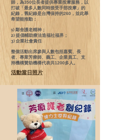
師，為
350
位長者提供專業按摩服務，以
打破「最多人數同時接受手部按摩」的
紀錄，舊紀錄是台灣保持的
260
，並此舉
希望能推動：
1) 鄰舍護老精神；
2) 提倡輔助療法造福社福界；
3) 企業社會責任
整個活動出席參與人數包括嘉賓、長
者、專業芳療師、義工、企業員工、支
持機構贊助機構代表共
1200
多人。
活動當日照片