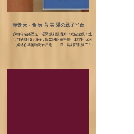
晴朗天 - 食·玩·育·美·愛の親子平台
我哋啱啱經歷完一場緊張刺激嘅升中派位遊戲！連
叩門啲嘢都預備好，點知朗朗由學校行出嚟同我講
「媽媽你準備啲嘢冇用喇！」嘩！當刻啲眼淚不自
覺係咁流出嚟，感動到喊，簡直係百感交集呀！ 好
快就到人生第2個畢業禮！小學6年轉眼間就過，我
問朗朗畢業禮駛唔駛要公仔或者花，佢話咩嘢都唔
駛。咁...