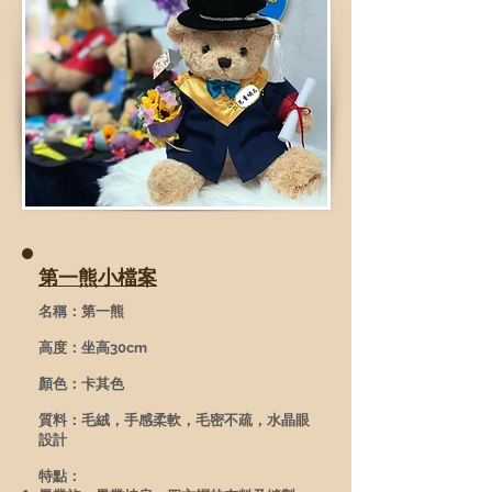
第一熊小檔案
名稱：第一熊
高度：坐高30cm
顏色：卡其色
質料：毛絨，手感柔軟，毛密不疏，水晶眼
設計
特點：