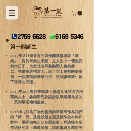
第一熊誕生
2015年 8月傷青會的製作團隊構思著「畢
業」，對於畢業生來說，是人生中一個重要
的大日子，也意味著即將翻開人生的新一
頁。在畢業典禮當天，除了穿上整齊的畢業
袍，一個優美的畢業公仔，更能讓畢業生留
下珍貴的回憶。
2015年12月製作團隊著手聯絡及邀請各方的
專業人士，參與研究及設計以畢業熊為首的
一系列畢業禮物服務。
2016年 3月為了物色精美的畢業熊作為我們
的「第一熊」及尋找最合適及標準的布料和
材料，團隊積極走訪各間廠商；拜訪擁有多
年經驗的本土裁縫師傅，請教車縫及裁剪等