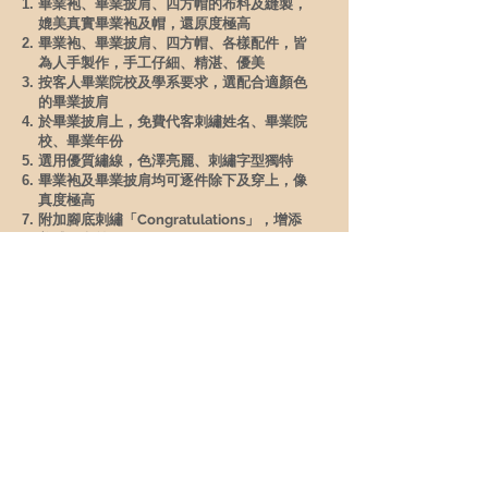
畢業袍、畢業披肩、四方帽的布料及縫製，
媲美真實畢業袍及帽，還原度極高
畢業袍、畢業披肩、四方帽、各樣配件，皆
為人手製作，手工仔細、精湛、優美
按客人畢業院校及學系要求，選配合適顏色
的畢業披肩
於畢業披肩上，免費代客刺繡姓名、畢業院
校、畢業年份
選用優質繡線，色澤亮麗、刺繡字型獨特
畢業袍及畢業披肩均可逐件除下及穿上，像
真度極高
附加腳底刺繡「Congratulations」，增添
美感及意義