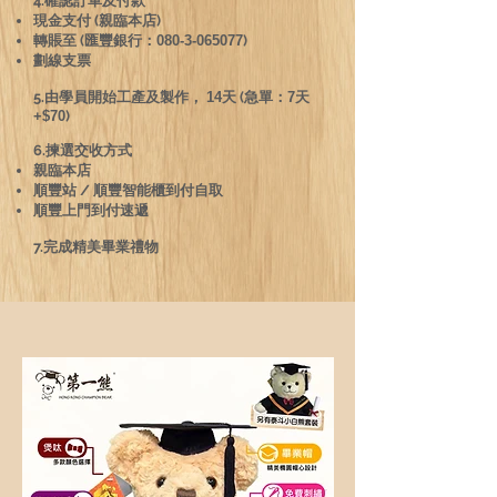
4.確認訂單及付款
現金支付 (親臨本店)
轉賬至 (匯豐銀行：
080-3-065077
)​
劃線支票
5.由學員開始工產及製作，
14
天 (急單：
7天
+$70
)
6.揀選交收方式
親臨本店
順豐站 / 順豐智能櫃到付自取
​順豐上門到付速遞
7.完成精美畢業禮物