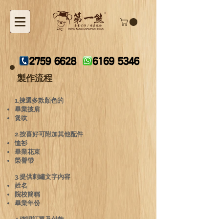
製作流程
1.揀選多款顏色的
畢業披肩
煲呔
2.按喜好可附加其他配件
恤衫
畢業花束
榮譽帶
3.提供刺繡文字內容
姓名
院校簡稱
畢業年份