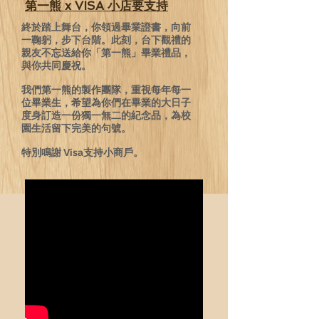
第一熊 x VISA 小店要支持
終於踏上舞台，你領過畢業證書，向前
一鞠躬，步下台階。此刻，台下觀禮的
親友不忘送給你「第一熊」畢業禮品，
與你共同慶祝。
我們第一熊的製作團隊，重視每年每一
位畢業生，希望為你們在畢業的大日子
度身訂造一份獨一無二的紀念品，為校
園生活留下完美的句號。
特別鳴謝
Visa支持小商戶
。