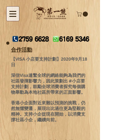
合作活動
【VISA 小店要支持計劃】
2020
年
9
月
18
日
深信Visa連繫全球的網絡能夠為我們的
社區發揮影響力，因此策劃出 #小店要
支持計劃，鼓勵全球消費者探究每個購
物舉動為本地社區所帶來的正面影響。
香港小企面對近來難以預測的挑戰，仍
然無懼變遷，展現出比過往更為堅毅的
精神。支持小企從現在開始，以消費支
撐社區小企，繼續向前。