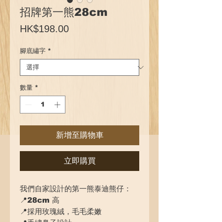
招牌第一熊28cm
價
HK$198.00
格
腳底繡字
*
數量
*
新增至購物車
立即購買
我們自家設計的第一熊泰迪熊仔：
📍28cm 高
📍採用玫瑰絨，毛毛柔嫩