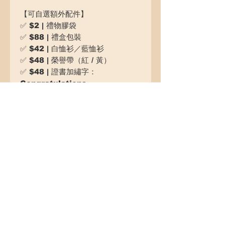
【可自選額外配件】
✅ $2 | 禮物膠袋
✅ $88 | 禮盒包裝
✅ $42 | 白恤衫／藍恤衫
✅ $48 | 榮譽帶（紅 / 黃）
✅ $48 | 證書加繡字：
Congratulations
✅ $88 | 迷你眼鏡 （黑框 / 銀框)
✅ $98 | 迷你絲花束
✅ $58 | 迷你氣球 （紅心心 / 金星
星）
✅ $80 | 另加披肩單行繡字