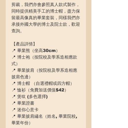
剪裁，我們亦會參照真人款式製作，
同時提供精美手工的博士帽，盡力保
留最高像真的畢業套裝，同樣我們亦
承接外國大學的博士及院士款，歡迎
查詢。
【產品詳情】
📍 畢業熊（坐高30cm）
📍 博士袍（按院校及學系造相應款
式）
📍 畢業披肩（按院校及學系造相應
披肩色邊）
📍 博士帽 （自選禮帽或四方帽）
📍 恤衫（免費加送價值$42）
📍 煲呔 (多色選擇)
📍 畢業證書
📍 迷你心意卡
📍 畢業披肩繡名（姓名, 畢業院校,
畢業年份）