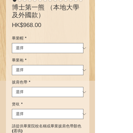
博士第一熊 （本地大學
及外國款）
價
HK$968.00
格
畢業帽
*
畢業袍
*
披肩色帶
*
煲呔
*
請提供畢業院校名稱或畢業披肩色帶顏色
(選填)