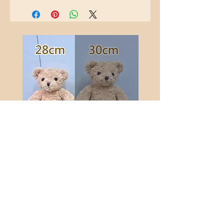
招牌第一熊28cm
價格
HK$198.00
了解更多：