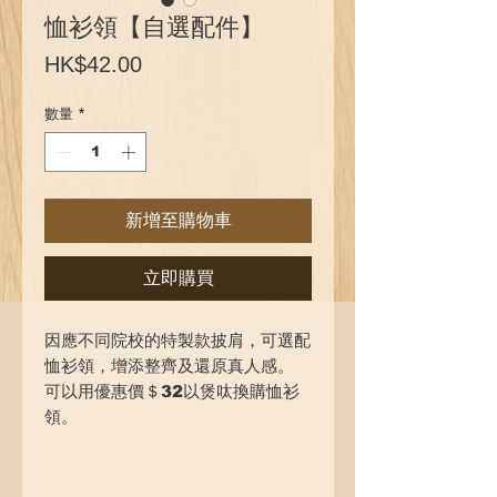
恤衫領【自選配件】
價
HK$42.00
格
數量
*
新增至購物車
立即購買
因應不同院校的特製款披肩，可選配
恤衫領，增添整齊及還原真人感。
可以用優惠價＄32以煲呔換購恤衫
領。