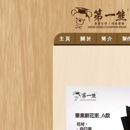
主 頁
關 於
簡 介
製