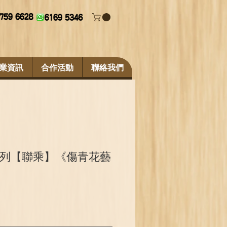
業資訊
合作活動
聯絡我們
列【聯乘】《傷青花藝
促
銷
價