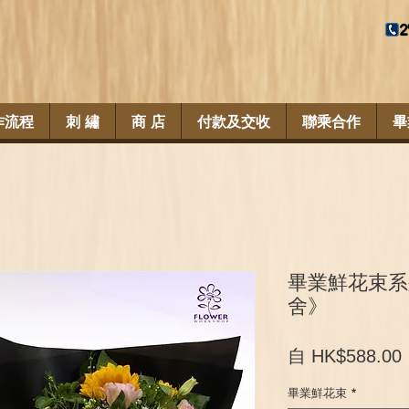
作流程
刺 繡
商 店
付款及交收
聯乘合作
畢
畢業鮮花束系
舍》
自
HK$588.00
畢業鮮花束
*