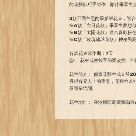
的花藝師巧手製作，陪伴畢業生
3款不同主題的畢業鮮花束，迎
🌸A款「向日葵款」畢業生夢想啟程
🌸B款「太陽花款」適合喜歡粉色樸
🌸C款「玫瑰繡球花款」神秘與高貴
各款花束製作期：7天
(註：花材或會按季節而改變，節
花舍簡介： 傷青花藝舍成立於2
獲得各界人士的垂青，花藝舍以
及專業培訓。
花舍地址： 香港橫頭磡橫頭磡東道