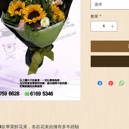
選擇
數量
*
3款畢業鮮花束，各款花束由擁有多年經驗