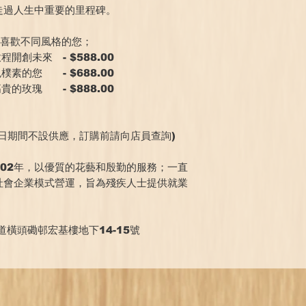
走過人生中重要的里程碑。
合喜歡不同風格的您；
開創未來 - $588.00
素的您 - $688.00
的玫瑰 - $888.00
日期間不設供應，訂購前請向店員查詢)
002年，以優質的花藝和殷勤的服務；一直
社會企業模式營運，旨為殘疾人士提供就業
橫頭磡邨宏基樓地下14-15號