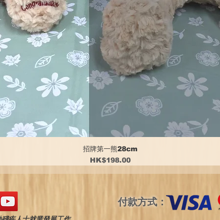
招牌第一熊28cm
價格
HK$198.00
付款方式：
動殘疾人士就業發展工作