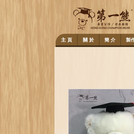
主 頁
關 於
簡 介
製