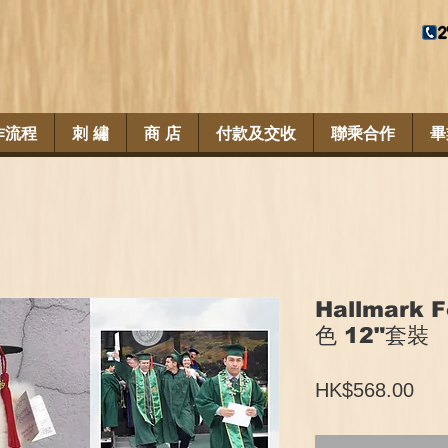
作流程
刺 繡
商 店
付款及交收
聯乘合作
畢
Hallmark F
色 12"套裝
價
HK$568.00
格