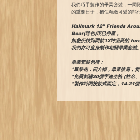
我們巧手製作的畢業套裝，一同
的重要日子，抱住精緻可愛的熊
Hallmark 12" Friends Arou
Bear(啡色)現已停產，
如您仍找到同款12吋坐高的 foreve
我們亦可度身製作相關畢業套裝
畢業套裝包括：
*畢業袍，四方帽，畢業披肩，
*免費刺繡20個字連空格 (姓名
*製作時間按款式而定，14-21