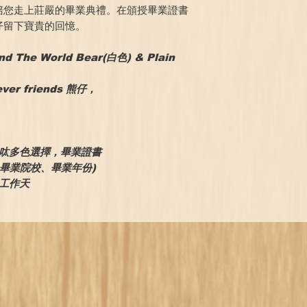
陪您走上莊嚴的畢業典禮。在頒授畢業證書
仔留下寶貴的回憶。
nd The World Bear(白色) & Plain
r friends 熊仔，
。
煲呔多色選擇，畢業證書
、畢業院校、畢業年份)
個工作天