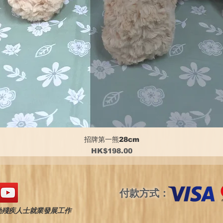
招牌第一熊28cm
價格
HK$198.00
付款方式：
動殘疾人士就業發展工作