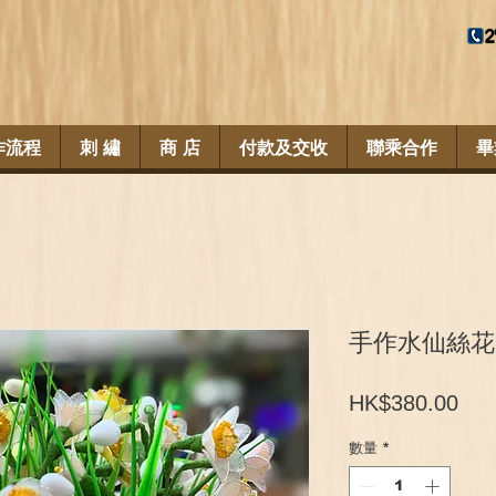
作流程
刺 繡
商 店
付款及交收
聯乘合作
畢
手作水仙絲花
價
HK$380.00
格
數量
*