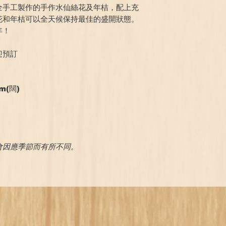
全手工製作的手作水仙絲花及年桔，配上充
花和年桔可以全天候保持最佳的盛開狀態。
年！
迎預訂
m(闊)
！
會因應季節而有所不同。