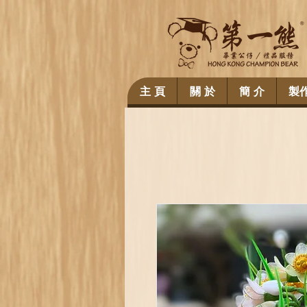
主 頁
關 於
簡 介
製