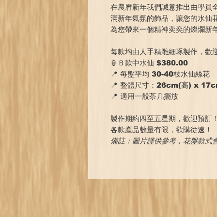
在農曆新年我們誠意推出由學員
滿新年氣氛的飾品，讓您的水仙
為您帶來一個精神奕奕的燦爛新
每款均由人手精雕細琢製作，歡
🏮Ｂ款中水仙 $380.00
📍 每盤平均 30-40枝水仙絲花
📍 整體尺寸：26cm(高) x 17c
📍 適用一般茶几擺放
製作期約四至五星期，歡迎預訂
各款產品數量有限，欲購從速！
備註：圖片謹供參考，花盤款式