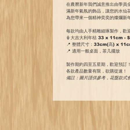
在農曆新年我們誠意推出由學員
滿新年氣氛的飾品，讓您的水仙
為您帶來一個精神奕奕的燦爛新
每款均由人手精雕細琢製作，歡
🏮大吉大利年桔 33 x 11cm - $
📍 整體尺寸：33cm(高) x 11c
📍 適用一般桌面，茶几擺放
製作期約四至五星期，歡迎預訂
各款產品數量有限，欲購從速！
備註：圖片謹供參考，花盤款式