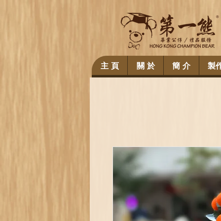
主 頁
關 於
簡 介
製