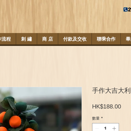
作流程
刺 繡
商 店
付款及交收
聯乘合作
畢
手作大吉大利
價
HK$188.00
格
數量
*