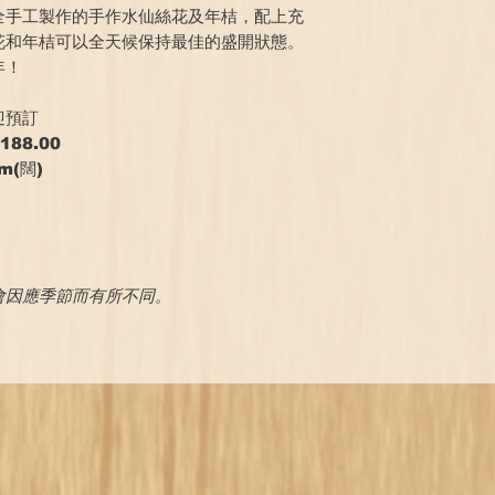
全手工製作的手作水仙絲花及年桔，配上充
花和年桔可以全天候保持最佳的盛開狀態。
年！
迎預訂
188.00
m(闊)
！
會因應季節而有所不同。