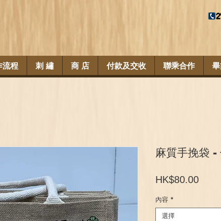
作流程
刺 繡
商 店
付款及交收
聯乘合作
畢
麻質手挽袋 -
價
HK$80.00
格
內容
*
選擇