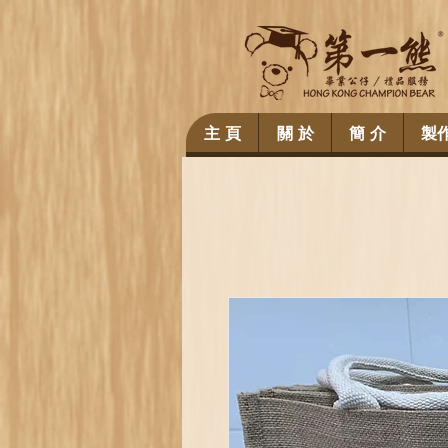
主 頁
關 於
簡 介
製