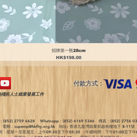
招牌第一熊28cm
價格
HK$198.00
付款方式：
動殘疾人士就業發展工作
(852) 2759 6628 Whatsapp：(852) 6169 5346 傳真：(852) 2756 
電郵：
supemp@hkfhy.org.hk
地址: 香港九龍灣啟業邨啟裕樓地下 8-11號
：星期一至星期五：上午09:30至下午05:30 （午膳時間：下午01:00至下午0