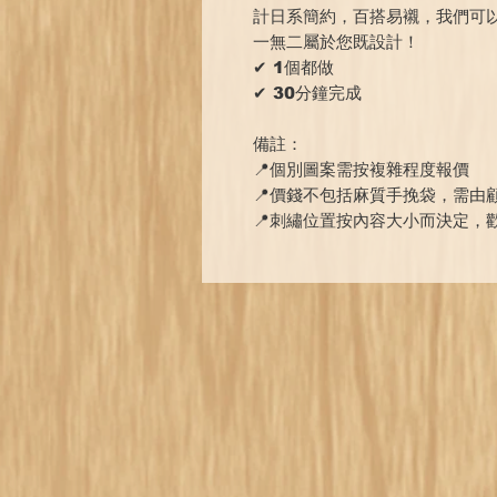
計日系簡約，百搭易襯，我們可
一無二屬於您既設計！
✔ 1個都做
✔ 30分鐘完成
備註：
📍個別圖案需按複雜程度報價
📍價錢不包括麻質手挽袋，需由
📍刺繡位置按內容大小而決定，